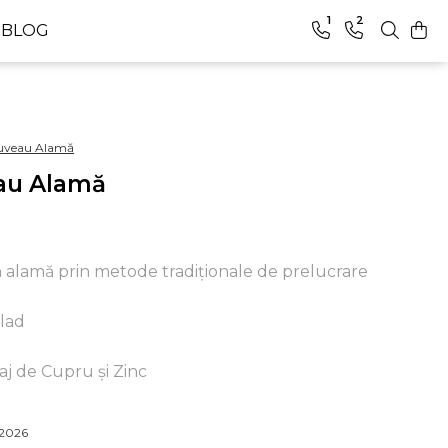
1
2
BLOG
ouveau Alamă
eau Alamă
n alamă prin metode tradiționale de prelucrare
lad
aj de Cupru și Zinc
.2026