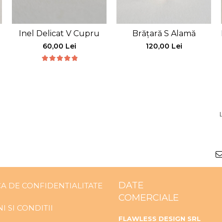
Inel Delicat V Cupru
Brățară S Alamă
60,00 Lei
120,00 Lei
DATE
CA DE CONFIDENTIALITATE
COMERCIALE
I SI CONDITII
FLAWLESS DESIGN SRL