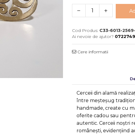
Ad
Cod Produs:
C33-6013-2569
Ai nevoie de ajutor?
072274
Cere informatii
De
Cerceii din alamă realiz
între meșteșug tradiționa
handmade, create cu măie
oferite cadou sau pentr
autentic. Cerceii noștri 
românești, evidențiind 