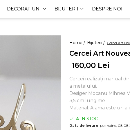
DECORATIUNI
BIJUTERII
DESPRE NOI
Home /
Bijuterii /
Cercei Art N
Cercei Art Nouv
160,00 Lei
Cercei realizați manual di
a metalului.
Desiger Mocanu Mihnea V
3,5 cm lungime
Material: Alama este un ali
4
IN STOC
Data de livrare:
poimaine, 08.08