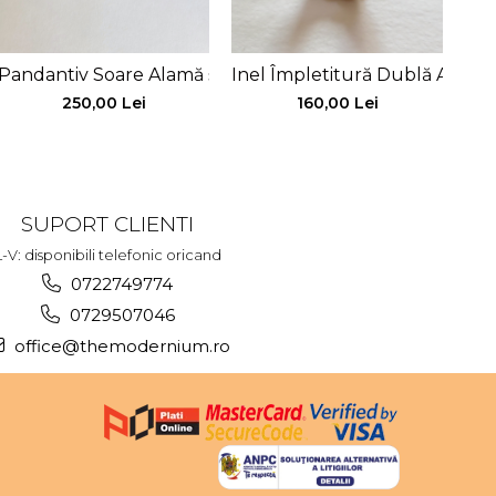
Pandantiv Soare Alamă și Argint
Inel Împletitură Dublă Alamă
Bră
250,00 Lei
160,00 Lei
SUPORT CLIENTI
L-V: disponibili telefonic oricand
0722749774
0729507046
office@themodernium.ro