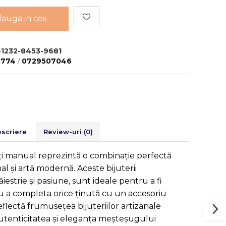
auga in cos
-1232-8453-9681
9774
/
0729507046
scriere
Review-uri
(0)
ați manual reprezintă o combinație perfectă
l și artă modernă. Aceste bijuterii
strie și pasiune, sunt ideale pentru a fi
u a completa orice ținută cu un accesoriu
reflectă frumusețea bijuteriilor artizanale
autenticitatea și eleganța meșteșugului