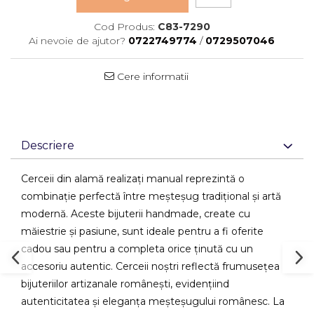
Cod Produs:
C83-7290
Ai nevoie de ajutor?
0722749774
/
0729507046
Cere informatii
Descriere
Cerceii din alamă realizați manual reprezintă o
combinație perfectă între meșteșug tradițional și artă
modernă. Aceste bijuterii handmade, create cu
măiestrie și pasiune, sunt ideale pentru a fi oferite
cadou sau pentru a completa orice ținută cu un
accesoriu autentic. Cerceii noștri reflectă frumusețea
bijuteriilor artizanale românești, evidențiind
autenticitatea și eleganța meșteșugului românesc.
La