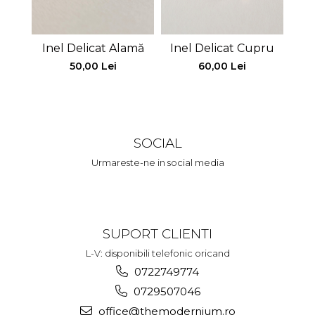
Inel Delicat Alamă
Inel Delicat Cupru
Ine
50,00 Lei
60,00 Lei
SOCIAL
Urmareste-ne in social media
SUPORT CLIENTI
L-V: disponibili telefonic oricand
0722749774
0729507046
office@themodernium.ro