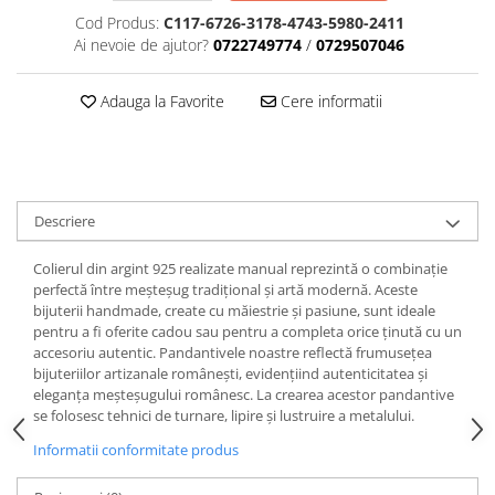
Cod Produs:
C117-6726-3178-4743-5980-2411
Ai nevoie de ajutor?
0722749774
/
0729507046
Adauga la Favorite
Cere informatii
Descriere
Colierul din argint 925 realizate manual reprezintă o combinație
perfectă între meșteșug tradițional și artă modernă. Aceste
bijuterii handmade, create cu măiestrie și pasiune, sunt ideale
pentru a fi oferite cadou sau pentru a completa orice ținută cu un
accesoriu autentic. Pandantivele noastre reflectă frumusețea
bijuteriilor artizanale românești, evidențiind autenticitatea și
eleganța meșteșugului românesc. La crearea acestor pandantive
se folosesc tehnici de turnare, lipire și lustruire a metalului.
Informatii conformitate produs