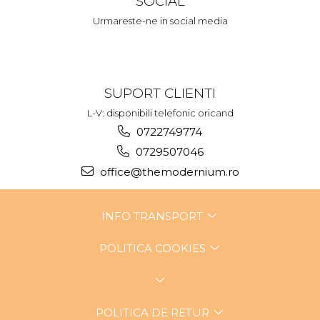
SOCIAL
Urmareste-ne in social media
SUPORT CLIENTI
L-V: disponibili telefonic oricand
0722749774
0729507046
office@themodernium.ro
INFO TRANSPORT
POLITICA COOKIES
POLITICA DE RETUR