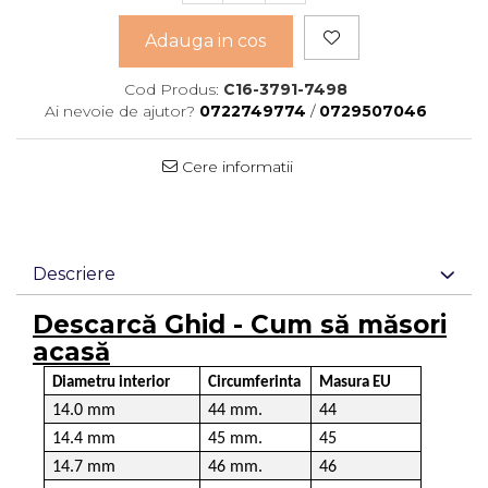
Adauga in cos
Cod Produs:
C16-3791-7498
Ai nevoie de ajutor?
0722749774
/
0729507046
Cere informatii
Descriere
Descarcă Ghid - Cum să măsori
acasă
Diametru interior
Circumferinta
Masura EU
14.0 mm
44 mm.
44
14.4 mm
45 mm.
45
14.7 mm
46 mm.
46