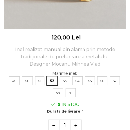
120,00 Lei
Inel realizat manual din alamă prin metode
tradiționale de prelucrare a metalului.
Designer Mocanu Mihnea Vlad
Marime inel
:
49
50
51
52
53
54
55
56
57
58
59
5
IN STOC
Durata de livrare:
1