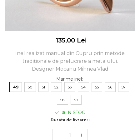
135,00 Lei
Inel realizat manual din Cupru prin metode
tradiționale de prelucrare a metalului.
Designer Mocanu Mihnea Vlad
Marime inel
:
49
50
51
52
53
54
55
56
57
58
59
5
IN STOC
Durata de livrare:
1