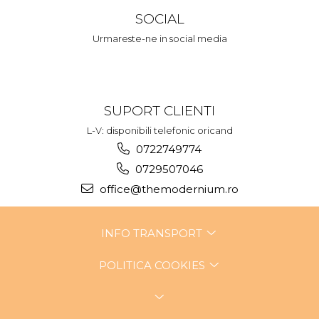
SOCIAL
Urmareste-ne in social media
SUPORT CLIENTI
L-V: disponibili telefonic oricand
0722749774
0729507046
office@themodernium.ro
INFO TRANSPORT
POLITICA COOKIES