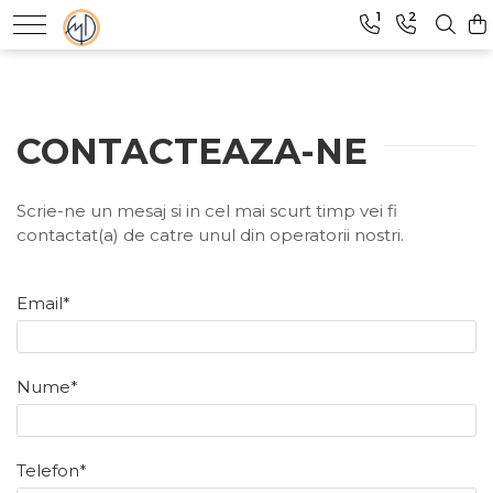
1
2
Decoratiuni
Bijuterii
Suporturi
Colectia Anonimul
CONTACTEAZA-NE
Tavite
Inele
Vaze
Cercei
Scrie-ne un mesaj si in cel mai scurt timp vei fi
Ghivece
Bratari
contactat(a) de catre unul din operatorii nostri.
Craciun
Pandantive
Tacâmuri
Brose
Email*
Nume*
Telefon*