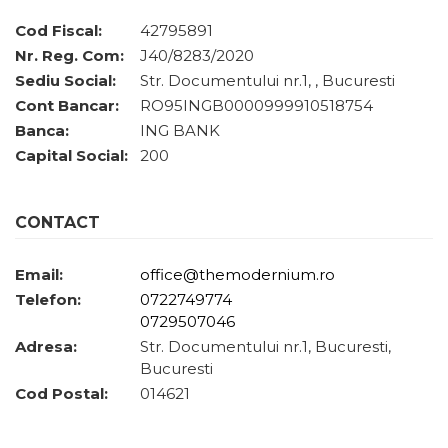
Cod Fiscal:
42795891
Nr. Reg. Com:
J40/8283/2020
Sediu Social:
Str. Documentului nr.1, , Bucuresti
Cont Bancar:
RO95INGB0000999910518754
Banca:
ING BANK
Capital Social:
200
CONTACT
Email:
office@themodernium.ro
Telefon:
0722749774
0729507046
Adresa:
Str. Documentului nr.1, Bucuresti,
Bucuresti
Cod Postal:
014621