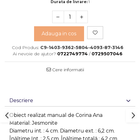
Durata de livrare:
1
Adauga in cos
Cod Produs:
C9-1403-9362-5804-4093-87-3146
Ai nevoie de ajutor?
0722749774
/
0729507046
Cere informatii
Descriere
Obiect realizat manual de Corina Ana
Material: Jesmonite
Diametru int. : 4 cm. Diametru ext. : 6,2 cm.
Înălțime Int. : 2,5 cm. Înălțime totală : 4,2 cm