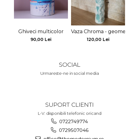
Ghiveci multicolor
Vaza Chroma - geometrica
Ghiv
90,00 Lei
120,00 Lei
SOCIAL
Urmareste-ne in social media
SUPORT CLIENTI
L-V: disponibili telefonic oricand
0722749774
0729507046
office@themodernium.ro