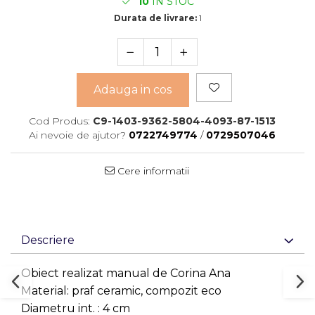
10
IN STOC
Durata de livrare:
1
Adauga in cos
Cod Produs:
C9-1403-9362-5804-4093-87-1513
Ai nevoie de ajutor?
0722749774
/
0729507046
Cere informatii
Descriere
Obiect realizat manual de Corina Ana
Material: praf ceramic, compozit eco
Diametru int. : 4 cm