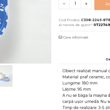
Ad
Cod Produs:
C308-2245-87
Ai nevoie de ajutor?
072274
Cere informatii
De
Obiect realizat manual 
Material: praf ceramic, 
Lungime: 180 mm
Lățime: 95 mm
A nu se băga la mașina d
carpă ușor umedă. Nu se
Timp de realizare: 3-5 zi