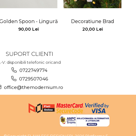
Golden Spoon - Lingură alamă
Decoratiune Brad
Dec
90,00 Lei
20,00 Lei
SUPORT CLIENTI
L-V: disponibili telefonic oricand
0722749774
0729507046
office@themodernium.ro
©Copyright FLAWLESS DESIGN SRL 2026
Platforma E-