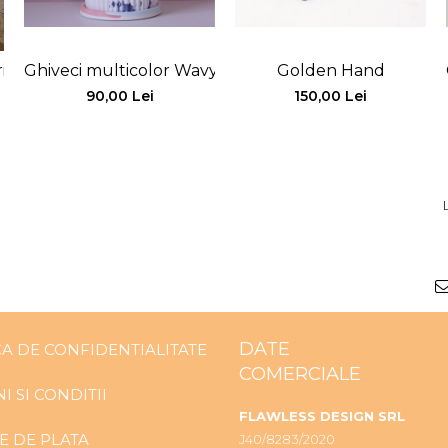
ica
Ghiveci multicolor Wavy
Golden Hand
90,00 Lei
150,00 Lei
DATE
CA DE CONFIDENTIALITATE
COMERCIALE
I SI CONDITII
FLAWLESS DESIGN SRL
 DE PLATA
J40/8283/2020