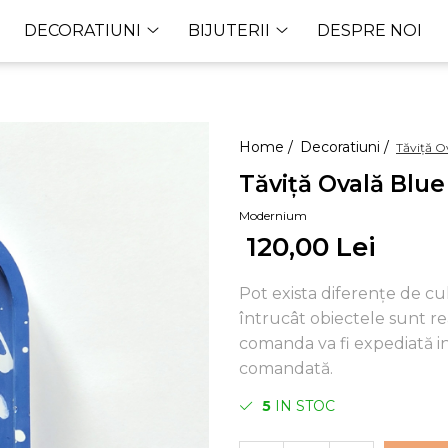
DECORATIUNI
BIJUTERII
DESPRE NOI
Home /
Decoratiuni /
Tăviță O
Tăviță Ovală Blue
Modernium
120,00 Lei
Pot exista diferențe de cu
întrucât obiectele sunt r
comanda va fi expediată in 
comandată.
5
IN STOC