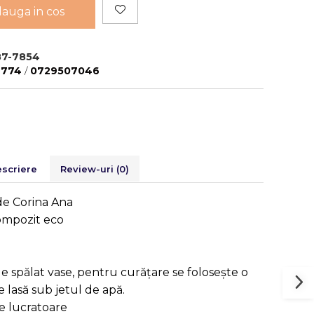
auga in cos
87-7854
9774
/
0729507046
scriere
Review-uri
(0)
de Corina Ana
compozit eco
e spălat vase, pentru curățare se folosește o
 lasă sub jetul de apă.
le lucratoare