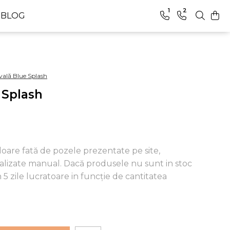
1
2
BLOG
vală Blue Splash
 Splash
loare fată de pozele prezentate pe site,
ealizate manual. Dacă produsele nu sunt in stoc
5 zile lucratoare in funcție de cantitatea