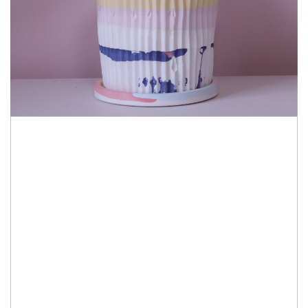
90,00 Lei
Ghiveci multicolor, realizat din praf ceramic prin turnare in matrita.
Pot exista diferente de culoare fata de pozele prezentate pe site,
intrucat obiectele sunt realizate manual.
4
IN STOC
Durata de livrare:
1
ADAUGA IN COS
Cod Produs:
C22-7663