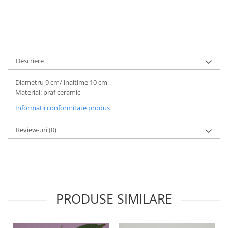
Ai nevoie de ajutor?
0722749774
/
0729507046
Cere informatii
Descriere
Diametru 9 cm/ inaltime 10 cm
Material: praf ceramic
Informatii conformitate produs
Review-uri
(0)
PRODUSE SIMILARE